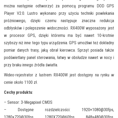
można następnie odtworzyć za pomocą programu DOD GPS
Player V2.0. Lustro wykonano przy użyciu techniki powlekania
próżniowego, dzięki czemu następuje znaczna redukcja
odbłysków i polepszenie widoczności. RX400W wyposażony jest
w procesor GPS, dzięki któremu ma być nawet 10-krotnie
szybszy niż inne tego typu urządzenia. GPS umożliwi też dokładny
pomiar danych trasy, jaką obrał kierowca. Sprzęt posiada także
podświetlany panel sterowania, łatwy w obsłudze nawet w nocy i
przy braku innego źródła światła.
Wideo-rejestrator z lustrem RX400W jest dostępny na rynku w
cenie około 1100 zł.
Cechy produktu
:
– Sensor: 3-Megapixel CMOS
– Dostępne rozdzielczości: 1920×1080@30fps,
1280×720@30fps, 1280X720@60fps, 848×480@30fps,