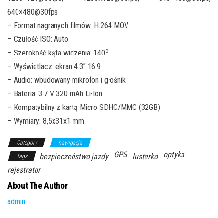
640×480@30fps
– Format nagranych filmów: H.264 MOV
– Czułość ISO: Auto
o
– Szerokość kąta widzenia: 140
– Wyświetlacz: ekran 4.3” 16:9
– Audio: wbudowany mikrofon i głośnik
– Bateria: 3.7 V 320 mAh Li-Ion
– Kompatybilny z kartą Micro SDHC/MMC (32GB)
– Wymiary: 8,5x31x1 mm
Category
nawigacja
GPS
optyka
bezpieczeństwo jazdy
lusterko
Tags
rejestrator
About The Author
admin