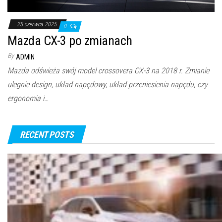
25 czerwca 2025
0
Mazda CX-3 po zmianach
By
ADMIN
Mazda odświeża swój model crossovera CX-3 na 2018 r. Zmianie
ulegnie design, układ napędowy, układ przeniesienia napędu, czy
ergonomia i…
RECENT POSTS