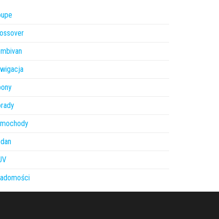
oupe
ossover
ombivan
wigacja
pony
orady
amochody
edan
UV
iadomości