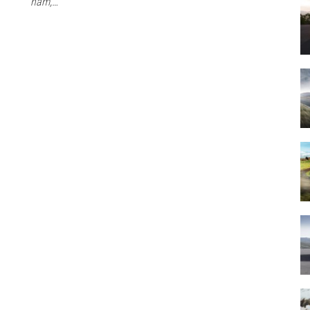
nam,…