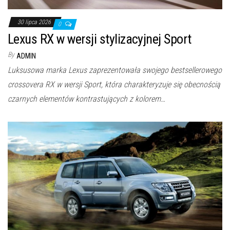
30 lipca 2026
0
Lexus RX w wersji stylizacyjnej Sport
By
ADMIN
Luksusowa marka Lexus zaprezentowała swojego bestsellerowego
crossovera RX w wersji Sport, która charakteryzuje się obecnością
czarnych elementów kontrastujących z kolorem…