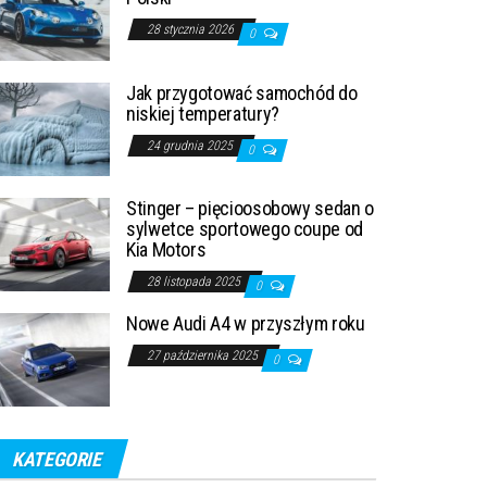
28 stycznia 2026
0
Jak przygotować samochód do
niskiej temperatury?
24 grudnia 2025
0
Stinger – pięcioosobowy sedan o
sylwetce sportowego coupe od
Kia Motors
28 listopada 2025
0
Nowe Audi A4 w przyszłym roku
27 października 2025
0
KATEGORIE