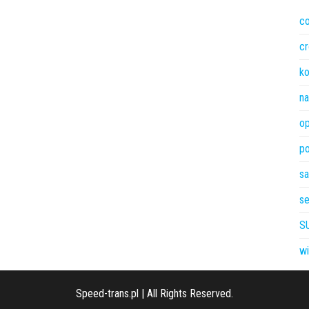
c
cr
k
na
o
p
s
s
S
w
Speed-trans.pl
|
All Rights Reserved.