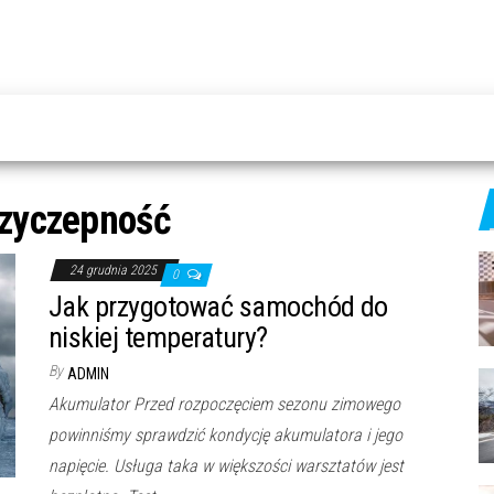
zyczepność
24 grudnia 2025
0
Jak przygotować samochód do
niskiej temperatury?
By
ADMIN
Akumulator Przed rozpoczęciem sezonu zimowego
powinniśmy sprawdzić kondycję akumulatora i jego
napięcie. Usługa taka w większości warsztatów jest