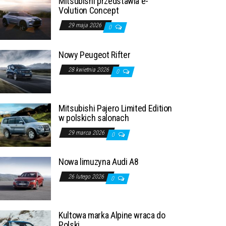
Mitsubishi przedstawia e-
Volution Concept
29 maja 2026
0
Nowy Peugeot Rifter
28 kwietnia 2026
0
Mitsubishi Pajero Limited Edition
w polskich salonach
29 marca 2026
0
Nowa limuzyna Audi A8
26 lutego 2026
0
Kultowa marka Alpine wraca do
Polski