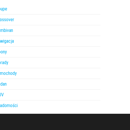
oupe
ossover
ombivan
wigacja
pony
orady
amochody
edan
UV
iadomości