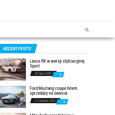
RECENT POSTS
Lexus RX w wersji stylizacyjnej
Sport
30 lipca 2026
0
Ford Mustang coupe hitem
sprzedaży na świecie
27 czerwca 2026
0