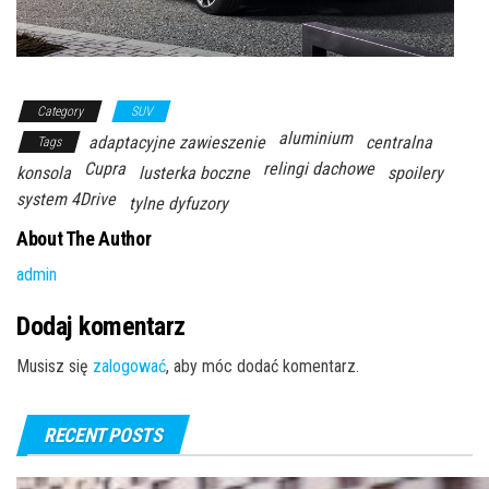
Category
SUV
aluminium
adaptacyjne zawieszenie
centralna
Tags
Cupra
relingi dachowe
konsola
lusterka boczne
spoilery
system 4Drive
tylne dyfuzory
About The Author
admin
Dodaj komentarz
Musisz się
zalogować
, aby móc dodać komentarz.
RECENT POSTS