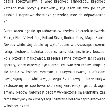
czasie rzeczywistym, a więc prędkość samochodu, prędkość
każdego koła, pozycję kierownicy, styl jazdy lub tryb, po czym
szybko i stopniowo dostarcza potrzebną moc do odpowiednich
kół.
Cupra Ateca będzie sprzedawana w sześciu kolorach nadwozia:
Energy Blue, Velvet Red, Brilliant Silver, Rodium Grey, Magic Black i
Nevada White. Jej detale są wykończone w błyszczącej czerni:
relingi dachowe, lusterka boczne, ramy okienne, listwy boczne,
koła, przednia maskownica, przednie i tylne dyfuzory, jak również
spoilery, które otaczają tylne okno. We wnętrzu kabiny znajdują
się fotele w kolorze czarnym z szarymi szwami, z efektem
nawiązującym do włókna węglowego. Szare szwy to także motyw
zastosowany na sportowej skórzanej kierownicy i gałce dźwigni
zmiany biegów. Natomiast pedały wykończone są aluminium, zaś
rama wentylacyjna klimatyzacji i centralna konsola zaprojektowano
w kolorze czerni.